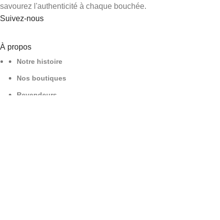
savourez l'authenticité à chaque bouchée.
Suivez-nous
À propos
Notre histoire
Nos boutiques
Revendeurs
Nous contacter
Informations
Politique de confidentialité
Conditions générales de vente
Politique de retours et remboursements
Mentions légales