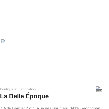
PAIEMENT SÉCURISÉ
Votre sécurité est notre priorité. Profitez d'un paiement en
ligne facile et sécurisé, offrant une tranquillité d'esprit
totale lors de vos commandes.
Boutique et Fabrication
La Belle Époque
ZIA du Barnier 2 & 4, Rue des Sauniers, 34110 Frontignan