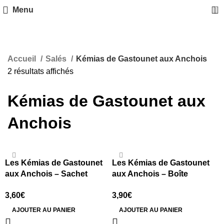
0
Menu
Accueil
Salés
Kémias de Gastounet aux Anchois
2 résultats affichés
Kémias de Gastounet aux
Anchois
Les Kémias de Gastounet
Les Kémias de Gastounet
aux Anchois – Sachet
aux Anchois – Boîte
Dégustation 100 grs
transparente refermable 150
3,60
€
3,90
€
grs
AJOUTER AU PANIER
AJOUTER AU PANIER