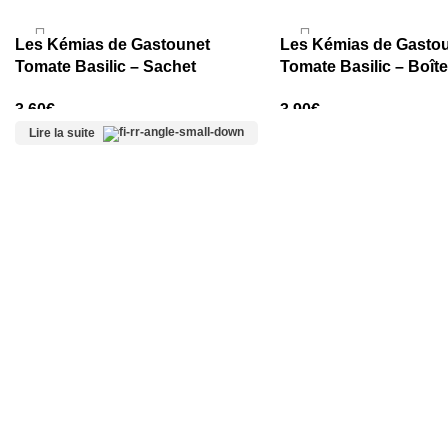
Les Kémias de Gastounet
Les Kémias de Gasto
Tomate Basilic – Sachet
Tomate Basilic – Boîte
Dégustation 100 grs
transparente refermab
3,60
€
3,90
€
Lire la suite
AJOUTER AU PANIER
AJOUTER AU PANIER