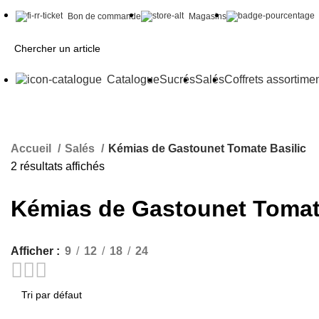
Bon de commande
Magasins
Catalogue
Sucrés
Salés
Coffrets assortime
Accueil
Salés
Kémias de Gastounet Tomate Basilic
2 résultats affichés
Kémias de Gastounet Tomate
Afficher
9
12
18
24