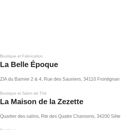
d'un paiement en ligne facile et sécurisé,
la livraison gra
offrant une tranquillité d'esprit totale lors
recevoir vos 
de vos commandes.
directement ch
Boutique et Fabrication
La Belle Époque
ZIA du Barnier 2 & 4, Rue des Sauniers, 34110 Frontignan
Boutique et Salon de Thé
La Maison de la Zezette
Quartier des salins, Rte des Quatre Chansons, 34200 Sète