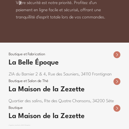
Votre sécurité est notre priorité. Profitez d'un
À parti
paiement en ligne facile et sécurisé, offrant une
gratuit
tranquillité d'esprit totale lors de vos commandes.
gourma
Boutique et Fabrication
La Belle Époque
ZIA du Barnier 2 & 4, Rue des Sauniers, 34110 Frontignan
Boutique et Salon de Thé
La Maison de la Zezette
Quartier des salins, Rte des Quatre Chansons, 34200 Sète
Boutique
La Maison de la Zezette
27 grand rue Jean Moulin, 34000 Montpellier