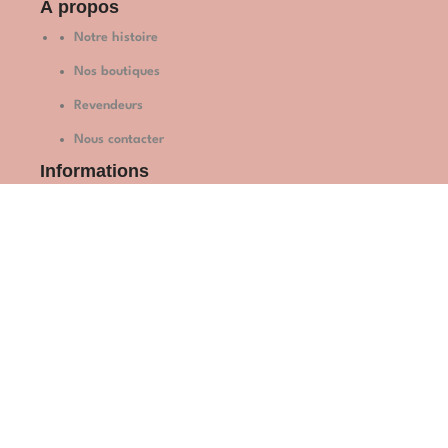
À propos
Notre histoire
Nos boutiques
Revendeurs
Nous contacter
Informations
Politique de confidentialité
Conditions générales de vente
Politique de retours et remboursements
Mentions légales
Mon compte
Suivi de commande
Espace client
Mes commandes