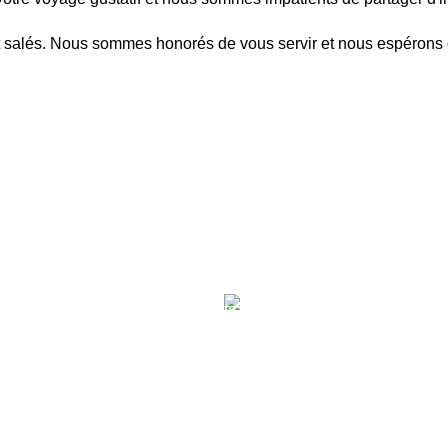
et salés. Nous sommes honorés de vous servir et nous espérons 
SON OFFERTE
QUALITÉ GARAN
00€ d'achat, bénéficiez de
Chaque produit que nous propo
tuite en point relais pour
synonyme de qualité. Savourez