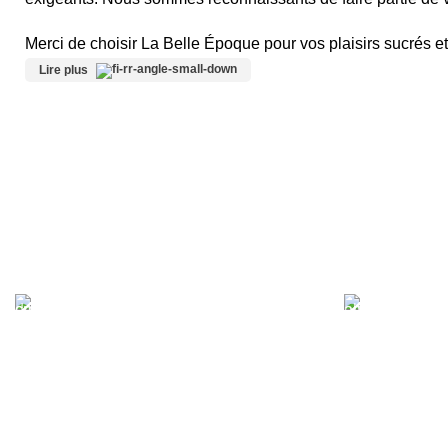
Merci de choisir La Belle Époque pour vos plaisirs sucrés 
de la qualité et de la passion.
Lire plus
PAIEMENT SÉCURISÉ
LIVRAI
Votre sécurité est notre priorité. Profitez
À partir de 50.
d'un paiement en ligne facile et sécurisé,
la livraison gra