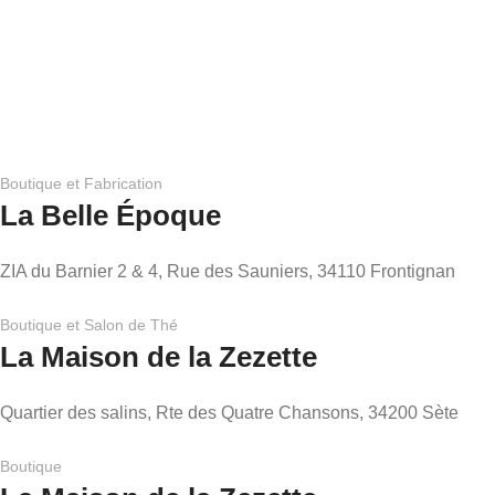
offrant une tranquillité d'esprit totale lors
recevoir vos 
de vos commandes.
directement ch
Boutique et Fabrication
La Belle Époque
ZIA du Barnier 2 & 4, Rue des Sauniers, 34110 Frontignan
Boutique et Salon de Thé
La Maison de la Zezette
Quartier des salins, Rte des Quatre Chansons, 34200 Sète
Boutique