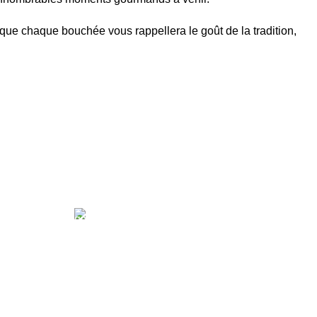
que chaque bouchée vous rappellera le goût de la tradition,
TIE
SERVICE CLIENT EN
DIRECT
sons est
 nos
Notre équipe du Service Client est à votre