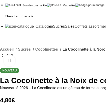
Bon de commande
Magasins
Catalogue
Sucrés
Salés
Coffrets assortime
Accueil
Sucrés
Cocolinettes
La Cocolinette à la Noix
Cliquez pour aggrandir
NOUVEAU
La Cocolinette à la Noix de 
Nouveauté 2026 – La Cocolinette est un gâteau de forme allon
4,80
€