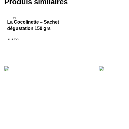
Produis similaires
La Cocolinette – Sachet
dégustation 150 grs
4,45
€
AJOUTER AU PANIER
PAIEMENT SÉCURISÉ
LIVRAI
Votre sécurité est notre priorité. Profitez
À partir de 50.
d'un paiement en ligne facile et sécurisé,
la livraison gra
offrant une tranquillité d'esprit totale lors
recevoir vos 
de vos commandes.
directement ch