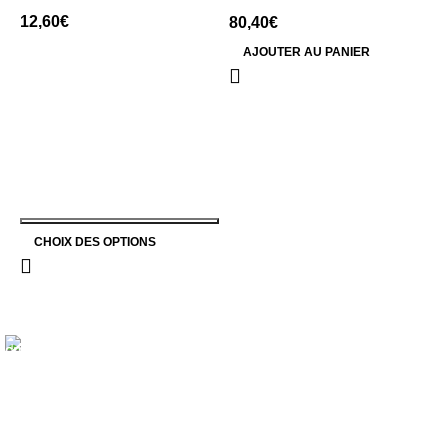
kg
g
12,60
€
80,40
€
4
AJOUTER AU PANIER
CHOIX DES OPTIONS
PAIEMENT SÉCURISÉ
Votre sécurité est notre priorité. Profitez d'un paiement en