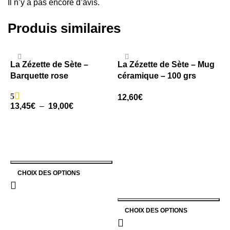
Il n’y a pas encore d’avis.
Produis similaires
La Zézette de Sète –
La Zézette de Sète – Mug
L
Barquette rose
céramique – 100 grs
C
S
5
12,60
€
2
13,45
€
–
19,00
€
CHOIX DES OPTIONS
CHOIX DES OPTIONS