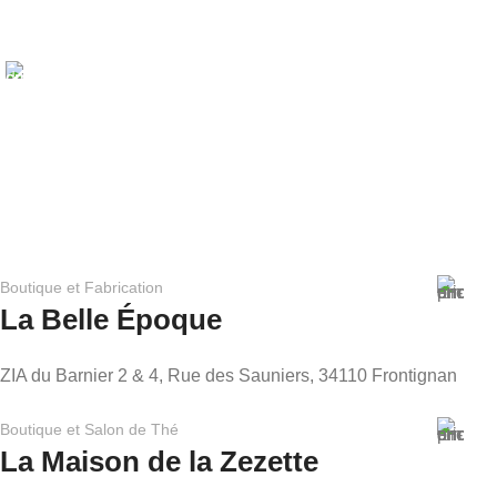
PAIEMENT SÉCURISÉ
Votre sécurité est notre priorité. Profitez d'un paiement en
ligne facile et sécurisé, offrant une tranquillité d'esprit
totale lors de vos commandes.
Boutique et Fabrication
La Belle Époque
ZIA du Barnier 2 & 4, Rue des Sauniers, 34110 Frontignan
Boutique et Salon de Thé
La Maison de la Zezette