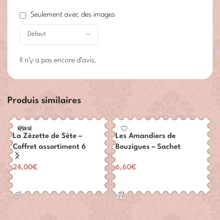
Seulement avec des images
Il n’y a pas encore d’avis.
Produis similaires
ÉPUISÉ
La Zézette de Sète –
Les Amandiers de
Coffret assortiment 6
Bouzigues – Sachet
Sachets
Dégustation 150 grs
24,00
€
6,60
€
LIRE LA SUITE
AJOUTER AU PANIER