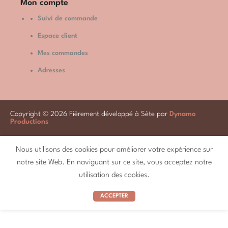
Mon compte
Suivi de commande
Espace client
Mes commandes
Adresses
Copyright © 2026 Fièrement développé à Sète par
Dynamo
Productions
Nous utilisons des cookies pour améliorer votre expérience sur
SÉLECTIONNEZ
notre site Web. En naviguant sur ce site, vous acceptez notre
La Zézette de Sète –
6,00
€
Gobelet 100 gr
LES OPTIONS
utilisation des cookies.
ACCEPTER