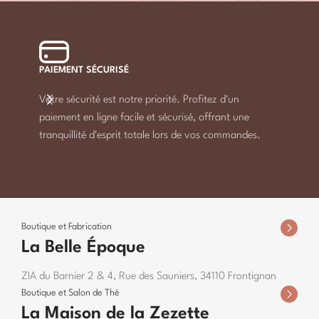
PAIEMENT SÉCURISÉ
LIVRAI
Votre sécurité est notre priorité. Profitez d'un
À parti
paiement en ligne facile et sécurisé, offrant une
gratuit
tranquillité d'esprit totale lors de vos commandes.
gourma
Boutique et Fabrication
La Belle Époque
ZIA du Barnier 2 & 4, Rue des Sauniers, 34110 Frontignan
Boutique et Salon de Thé
La Maison de la Zezette